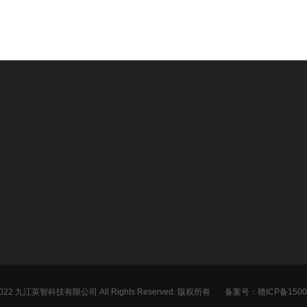
应用领域
风力发电
航空航天
卫星通信
船舶海洋
 2022 九江英智科技有限公司 All Rights Reserved. 版权所有
备案号：赣ICP备15000
医疗设备