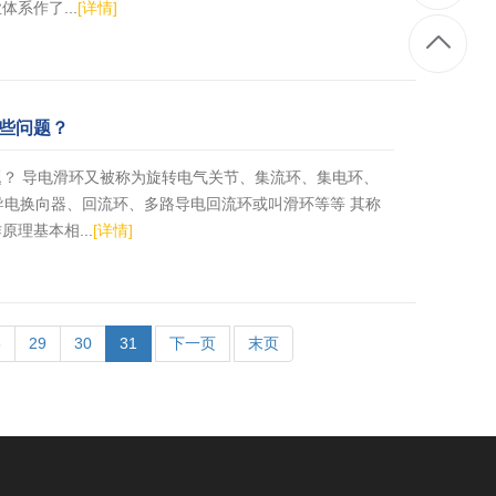
系作了...
[详情]
些问题？
？ 导电滑环又被称为旋转电气关节、集流环、集电环、
0导电换向器、回流环、多路导电回流环或叫滑环等等 其称
理基本相...
[详情]
8
29
30
31
下一页
末页